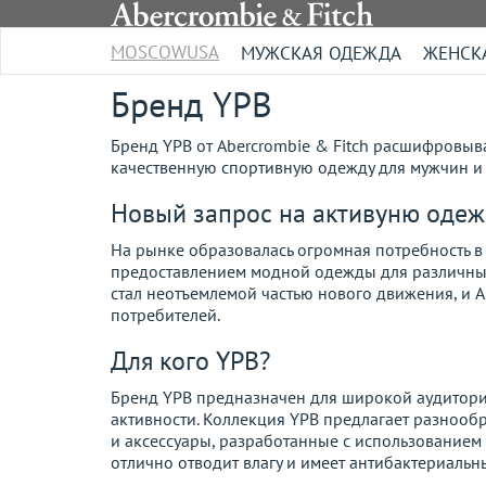
MOSCOWUSA
МУЖСКАЯ ОДЕЖДА
ЖЕНСК
Бренд YPB
Бренд YPB от Abercrombie & Fitch расшифровывае
качественную спортивную одежду для мужчин и ж
Новый запрос на активуню оде
На рынке образовалась огромная потребность в
предоставлением модной одежды для различных 
стал неотъемлемой частью нового движения, и A
потребителей.
Для кого YPB?
Бренд YPB предназначен для широкой аудитори
активности. Коллекция YPB предлагает разнооб
и аксессуары, разработанные с использованием
отлично отводит влагу и имеет антибактериальн