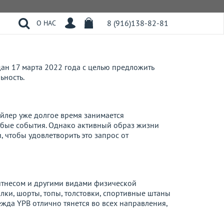
8 (916)138-82-81
О НАС
здан 17 марта 2022 года с целью предложить
ьность.
йлер уже долгое время занимается
обые события. Однако активный образ жизни
 чтобы удовлетворить это запрос от
итнесом и другими видами физической
лки, шорты, топы, толстовки, спортивные штаны
жда YPB отлично тянется во всех направления,