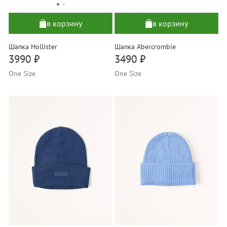
в корзину
в корзину
Шапка Hollister
Шапка Abercrombie
3990 ₽
3490 ₽
One Size
One Size