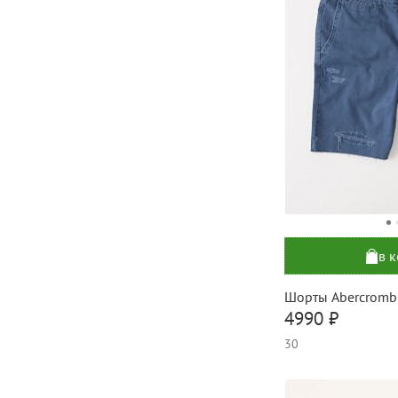
в 
Шорты Abercromb
4990 ₽
30