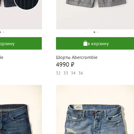
корзину
в корзину
ie
Шорты Abercrombie
4990 ₽
32
33
34
36