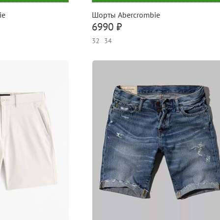
ie
Шорты Abercrombie
6990 ₽
32
34