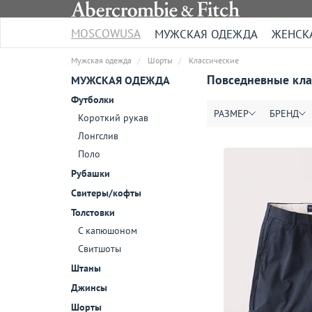
MOSCOWUSA
МУЖСКАЯ ОДЕЖДА
ЖЕНСК
Мужская одежда
Шорты
Классические
Повседневные клас
МУЖСКАЯ ОДЕЖДА
Футболки
РАЗМЕР
БРЕНД
Короткий рукав
Лонгслив
Поло
Рубашки
Свитеры/кофты
Толстовки
С капюшоном
Свитшоты
Штаны
Джинсы
Шорты