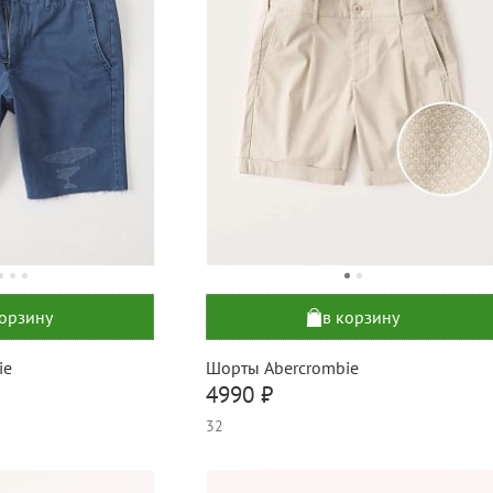
корзину
в корзину
ie
Шорты Abercrombie
4990 ₽
32