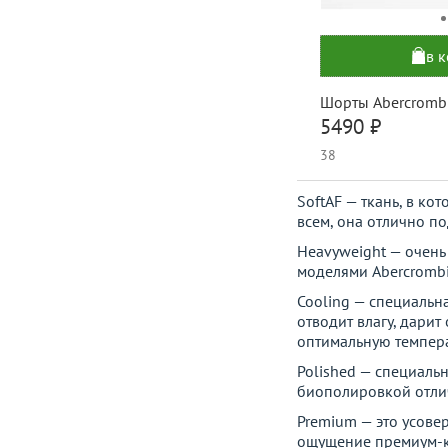
в 
Шорты Abercromb
5490 ₽
38
SoftAF — ткань, в к
всем, она отлично по
Heavyweight — очень
моделями Abercrombie 
Cooling — специальна
отводит влагу, дари
оптимальную темпера
Polished — специальн
биополировкой отлич
Premium — это усове
ощущение премиум-ка