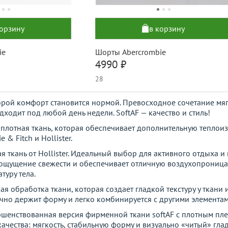
корзину
в корзину
ie
Шорты Abercrombie
4990 ₽
28
оторой комфорт становится нормой. Превосходное сочетание мяг
дходит под любой день недели. SoftAF — качество и стиль!
 плотная ткань, которая обеспечивает дополнительную тепло
& Fitch и Hollister.
я ткань от Hollister. Идеальный выбор для активного отдыха 
т ощущение свежести и обеспечивает отличную воздухопроница
туру тела.
ая обработка ткани, которая создает гладкой текстуру у ткани 
но держит форму и легко комбинируется с другими элементам
ршенствованная версия фирменной ткани softAF с плотным пл
чества: мягкость, стабильную форму и визуально «читый» глад