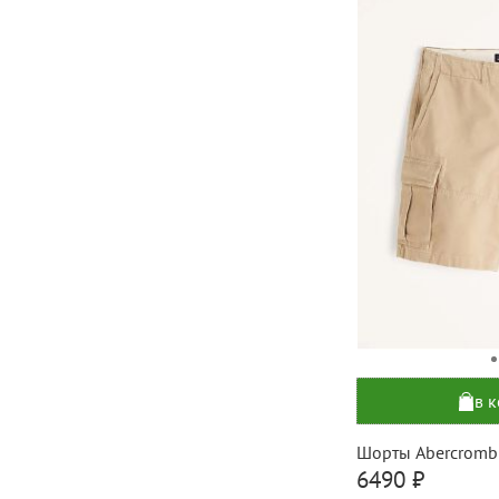
в 
Шорты Abercromb
6490 ₽