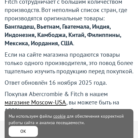
Fitch сотрудничает с большим количеством
производств. Вот неполный список стран, где
производятся оригинальные товары:
Бангладеш, Вьетнам, Гватемала, Индия,
Индонезия, Камбоджа, Китай, Филиппины,
Мексика, Иордания, США
.
Если на сайте магазина продаются товары
только одного производителя, это повод более
тщательно изучить продукцию перед покупкой.
Ответ обновлён
16 ноября 2025 года
.
Покупая Abercrombie & Fitch в нашем
магазине
Moscow-USA
, вы можете быть на
100% уверены, что приобрели оригинал.
Мы используем файлы
cookie
для обеспечения корректной
работы сайта и анализа посещаемости.
Мужская
Женская одежда
ОК
одежда